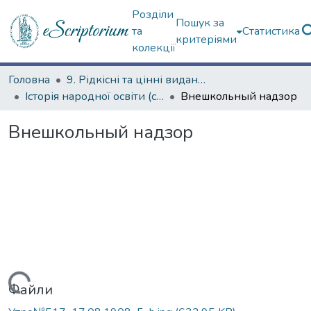
Розділи
Пошук за
та
Статистика
критеріями
колекції
Головна
9. Рідкісні та цінні видання
Історія народної освіти (сторінками періодичних видань)
Внешкольный надзор
Внешкольный надзор
Вантажиться...
Файли