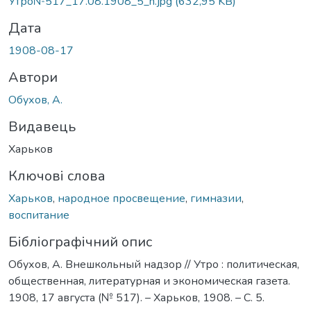
Утро№517_17.08.1908_5_h.jpg
(632,95 KB)
Дата
1908-08-17
Автори
Обухов, А.
Видавець
Харьков
Ключові слова
Харьков
,
народное просвещение
,
гимназии
,
воспитание
Бібліографічний опис
Обухов, А. Внешкольный надзор // Утро : политическая,
общественная, литературная и экономическая газета.
1908, 17 августа (№ 517). – Харьков, 1908. – С. 5.