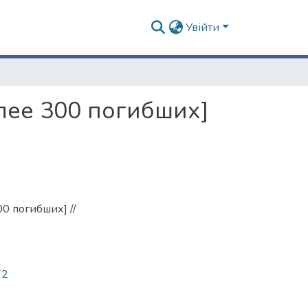
Увійти
олее 300 погибших]
00 погибших] //
72