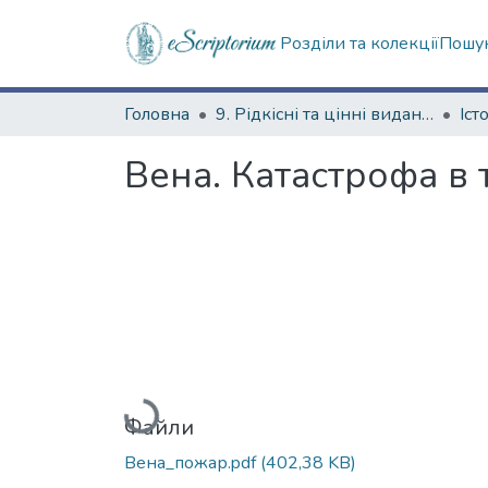
Розділи та колекції
Пошук
Головна
9. Рідкісні та цінні видання
Вена. Катастрофа в 
Вантажиться...
Файли
Вена_пожар.pdf
(402,38 KB)