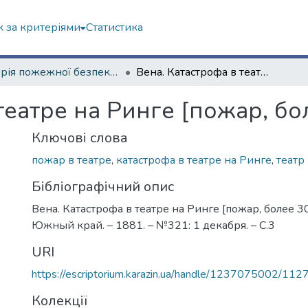
 за критеріями
Статистика
Історія пожежної безпеки (сторінками періодичних видань)
Вена. Катастрофа в театре на Ринге [пожар, более 300 погибших]
театре на Ринге [пожар, б
Ключові слова
пожар в театре
,
катастрофа в театре на Ринге
,
театр
Бібліографічний опис
Вена. Катастрофа в театре на Ринге [пожар, более 3
Южный край. – 1881. – №321: 1 декабря. – С.3
URI
https://escriptorium.karazin.ua/handle/1237075002/112
Колекції