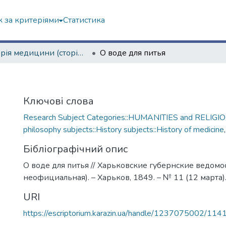
 за критеріями
Статистика
Історія медицини (сторінками періодичних видань)
О воде для питья
Ключові слова
Research Subject Categories::HUMANITIES and RELIGION
philosophy subjects::History subjects::History of medicine
Бібліографічний опис
О воде для питья // Харьковские губернские ведомос
неофициальная). – Харьков, 1849. – № 11 (12 марта). 
URI
https://escriptorium.karazin.ua/handle/1237075002/114