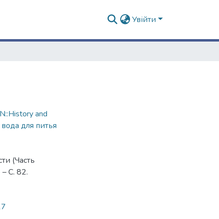
Увійти
::History and
,
вода для питья
ти (Часть
– С. 82.
17