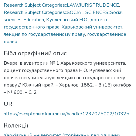
Research Subject Categories::LAW/JURISPRUDENCE
,
Research Subject Categories::SOCIAL SCIENCES::Social
sciences::Education
,
Куплевасский Н.О., доцент
государственного права
,
Харьковский университет
,
лекция по государственному праву
,
государственное
право
Бібліографічний опис
Вчера, в аудитории № 1 Харьковского университета,
доцент государственного права Н.О. Куплевасский
прочел вступительную лекцию по государственному
праву // Южный край. – Харьков, 1882. – 3 (15) октября.
– № 609. – C. 2.
URI
https://escriptorium.karazin.ua/handle/1237075002/10325
Колекції
Харківський університет (сторінками періодичних