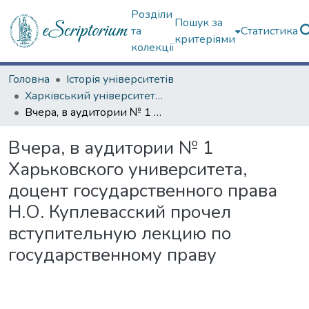
Розділи
Пошук за
та
Статистика
критеріями
колекції
Головна
Історія університетів
Харківський університет (сторінками періодичних видань)
Вчера, в аудитории № 1 Харьковского университета, доцент государственного права Н.О. Куплевасский прочел вступительную лекцию по государственному праву
Вчера, в аудитории № 1
Харьковского университета,
доцент государственного права
Н.О. Куплевасский прочел
вступительную лекцию по
государственному праву