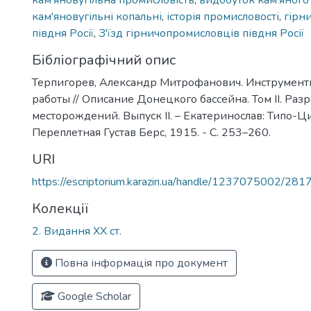
кам'яновугільна промисловість
,
видобуток кам'яного 
кам'яновугільні копальні
,
історія промисловості
,
гірн
півдня Росії
,
З'їзд гірничопромисловців півдня Росії
Бібліографічний опис
Терпигорев, Александр Митрофанович. Инструмент
работы // Описание Донецкого бассейна. Том II. Раз
месторождений. Выпуск II. – Екатеринослав: Типо-
Переплетная Густав Берс, 1915. - С. 253–260.
URI
https://escriptorium.karazin.ua/handle/1237075002/281
Колекції
2. Видання ХХ ст.
Повна інформація про документ
Google Scholar