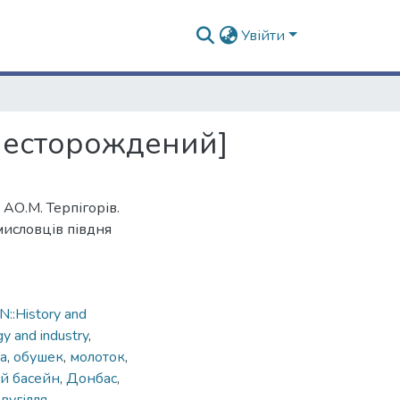
Увійти
месторождений]
АО.М. Терпігорів.
мисловців півдня
::History and
gy and industry
,
а
,
обушек
,
молоток
,
й басейн
,
Донбас
,