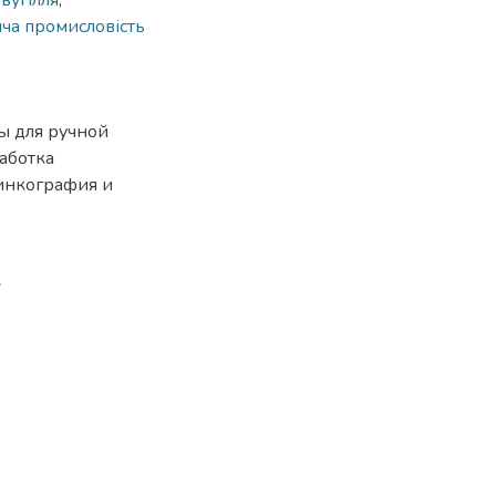
вугілля
,
ича промисловість
ы для ручной
работка
Цинкография и
7