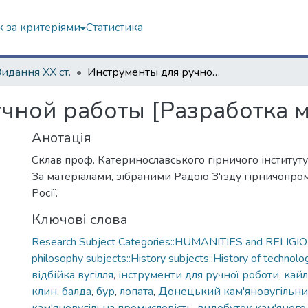
 за критеріями
Статистика
Видання ХХ ст.
Инструменты для ручной работы [Разработка месторождений]
чной работы [Разработка 
Анотація
Склав проф. Катеринославського гірничого інституту 
За матеріалами, зібраними Радою З'їзду гірничопро
Росії.
Ключові слова
Research Subject Categories::HUMANITIES and RELIGION
philosophy subjects::History subjects::History of technolo
відбійка вугілля
,
інструменти для ручної роботи
,
кайл
клин
,
балда
,
бур
,
лопата
,
Донецький кам'яновугільни