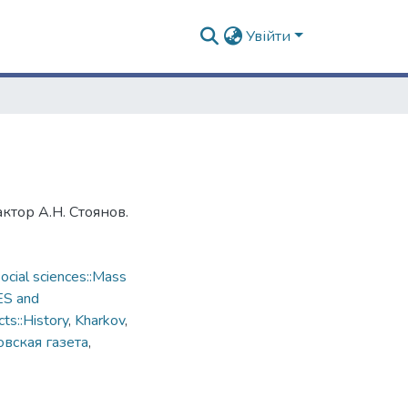
Увійти
ктор А.Н. Стоянов.
cial sciences::Mass
ES and
ts::History
,
Kharkov
,
вская газета
,