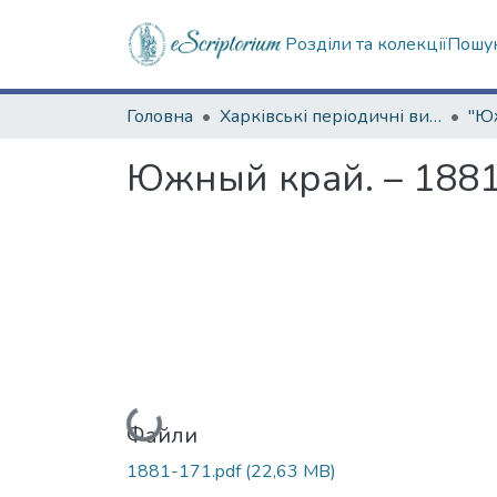
Розділи та колекції
Пошук
Головна
Харківські періодичні видання
Южный край. – 1881
Вантажиться...
Файли
1881-171.pdf
(22,63 MB)