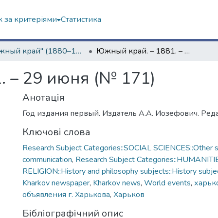
 за критеріями
Статистика
"Южный край" (1880–1919 гг.)
Южный край. – 1881. – 29 июня (№ 171)
. – 29 июня (№ 171)
Анотація
Год издания первый. Издатель А.А. Иозефович. Реда
Ключові слова
Research Subject Categories::SOCIAL SCIENCES::Other so
communication
,
Research Subject Categories::HUMANITI
RELIGION::History and philosophy subjects::History subjec
Kharkov newspaper
,
Kharkov news
,
World events
,
харько
объявления г. Харькова
,
Харьков
Бібліографічний опис