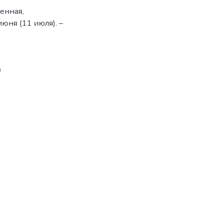
енная,
июня (11 июля). –
0