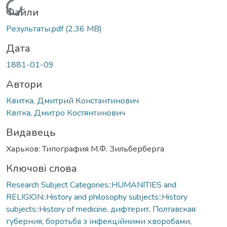
Вантажиться...
Файли
Результаты.pdf
(2,36 MB)
Дата
1881-01-09
Автори
Квитка, Дмитрий Константинович
Квітка, Дмитро Костянтинович
Видавець
Харьков: Типография М.Ф. Зильберберга
Ключові слова
Research Subject Categories::HUMANITIES and
RELIGION::History and philosophy subjects::History
subjects::History of medicine
,
дифтерит
,
Полтавская
губерния
,
боротьба з інфекційними хворобами
,