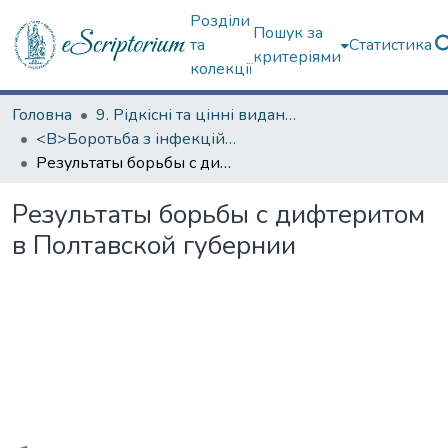
Розділи
Пошук за
та
Статистика
критеріями
колекції
Головна
9. Рідкісні та цінні видання
<B>Боротьба з інфекційними хворобами</B>
Результаты борьбы с дифтеритом в Полтавской губернии
Результаты борьбы с дифтеритом
в Полтавской губернии