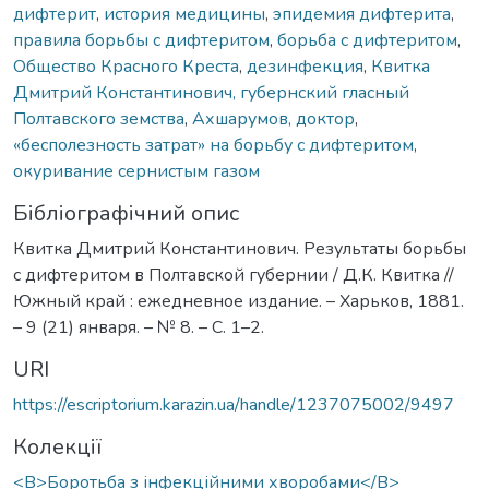
дифтерит
,
история медицины
,
эпидемия дифтерита
,
правила борьбы с дифтеритом
,
борьба с дифтеритом
,
Общество Красного Креста
,
дезинфекция
,
Квитка
Дмитрий Константинович, губернский гласный
Полтавского земства
,
Ахшарумов, доктор
,
«бесполезность затрат» на борьбу с дифтеритом
,
окуривание сернистым газом
Бібліографічний опис
Квитка Дмитрий Константинович. Результаты борьбы
с дифтеритом в Полтавской губернии / Д.К. Квитка //
Южный край : ежедневное издание. – Харьков, 1881.
– 9 (21) января. – № 8. – С. 1–2.
URI
https://escriptorium.karazin.ua/handle/1237075002/9497
Колекції
<B>Боротьба з інфекційними хворобами</B>