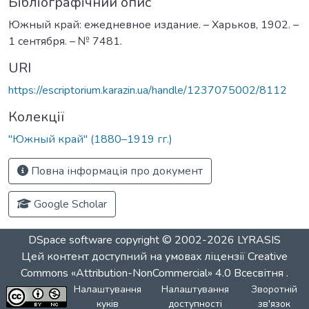
Бібліографічний опис
Южный край: ежедневное издание. – Харьков, 1902. –
1 сентября. – № 7481.
URI
https://escriptorium.karazin.ua/handle/1237075002/8112
Колекції
"Южный край" (1880–1919 гг.)
Повна інформація про документ
Google Scholar
DSpace software
copyright © 2002-2026
LYRASIS
Цей контент доступний на умовах ліцензії
Creative
Commons «Attribution-NonCommercial» 4.0 Всесвітня
.
Налаштування
Налаштування
Зворотній
куків
доступності
зв'язок