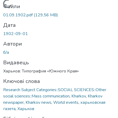
Вантажиться...
Файли
01.09.1902.pdf
(129,56 MB)
Дата
1902-09-01
Автори
б/а
Видавець
Харьков: Типография «Южного Края»
Ключові слова
Research Subject Categories::SOCIAL SCIENCES::Other
social sciences::Mass communication
,
Kharkov
,
Kharkov
newspaper
,
Kharkov news
,
World events
,
харьковская
газета
,
Харьков