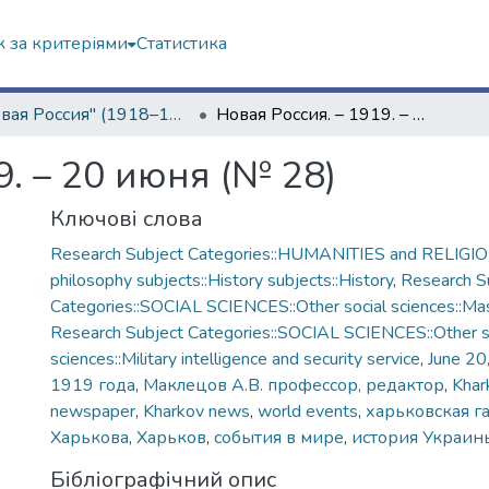
 за критеріями
Статистика
"Новая Россия" (1918–1919 гг.)
Новая Россия. – 1919. – 20 июня (№ 28)
9. – 20 июня (№ 28)
Ключові слова
Research Subject Categories::HUMANITIES and RELIGION
philosophy subjects::History subjects::History
,
Research S
Categories::SOCIAL SCIENCES::Other social sciences::Ma
Research Subject Categories::SOCIAL SCIENCES::Other s
sciences::Military intelligence and security service
,
June 20
1919 года
,
Маклецов А.В. профессор, редактор
,
Khar
newspaper
,
Kharkov news
,
world events
,
харьковская г
Харькова
,
Харьков
,
события в мире
,
история Украин
Бібліографічний опис