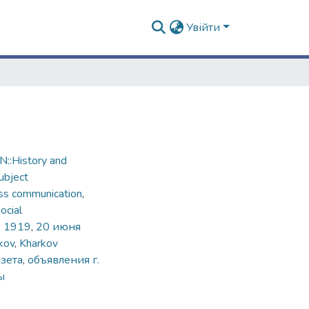
Увійти
::History and
ubject
ss communication
,
ocial
, 1919
,
20 июня
kov
,
Kharkov
азета
,
объявления г.
ы