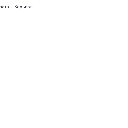
ета. – Харьков :
0