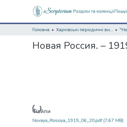
Розділи та колекції
Пошук
Головна
Харківські періодичні видання
Новая Россия. – 191
Вантажиться...
Файли
Novaya_Rossiya_1919_06_20.pdf
(7,67 MB)