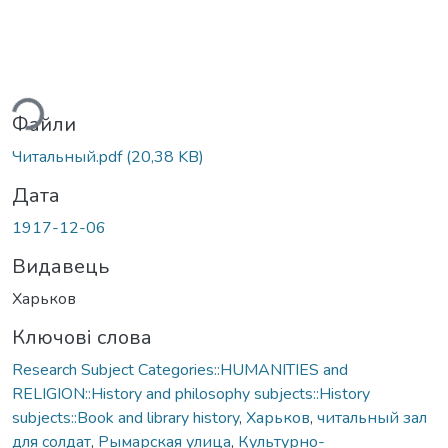
ься...
Файли
Читальный.pdf
(20,38 KB)
Дата
1917-12-06
Видавець
Харьков
Ключові слова
Research Subject Categories::HUMANITIES and
RELIGION::History and philosophy subjects::History
subjects::Book and library history
,
Харьков
,
читальный зал
для солдат
,
Рымарская улица
,
Культурно-