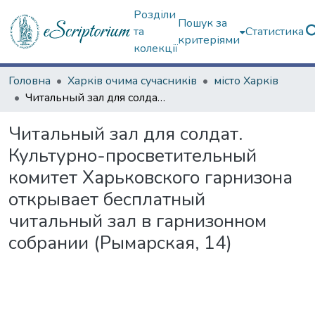
Розділи
Пошук за
та
Статистика
критеріями
колекції
Головна
Харків очима сучасників
місто Харків
Читальный зал для солдат. Культурно-просветительный комитет Харьковского гарнизона открывает бесплатный читальный зал в гарнизонном собрании (Рымарская, 14)
Читальный зал для солдат.
Культурно-просветительный
комитет Харьковского гарнизона
открывает бесплатный
читальный зал в гарнизонном
собрании (Рымарская, 14)