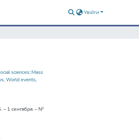
Увійти
cial sciences::Mass
ws
,
World events
,
 – 1 сентября. – №
5