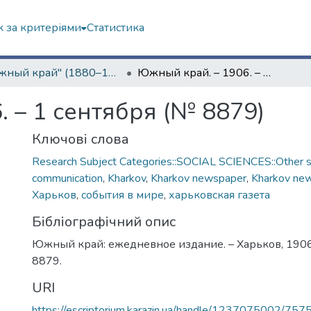
 за критеріями
Статистика
"Южный край" (1880–1919 гг.)
Южный край. – 1906. – 1 сентября (№ 8879)
 – 1 сентября (№ 8879)
Ключові слова
Research Subject Categories::SOCIAL SCIENCES::Other so
communication
,
Kharkov
,
Kharkov newspaper
,
Kharkov ne
Харьков
,
события в мире
,
харьковская газета
Бібліографічний опис
Южный край: ежедневное издание. – Харьков, 1906.
8879.
URI
https://escriptorium.karazin.ua/handle/1237075002/757