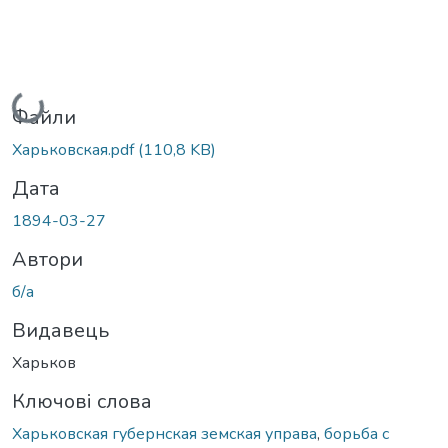
Вантажиться...
Файли
Харьковская.pdf
(110,8 KB)
Дата
1894-03-27
Автори
б/а
Видавець
Харьков
Ключові слова
Харьковская губернская земская управа
,
борьба с