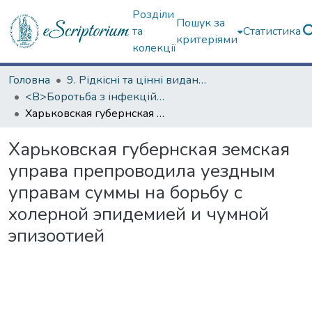
Розділи
Пошук за
та
Статистика
критеріями
колекції
Головна
9. Рідкісні та цінні видання
<B>Боротьба з інфекційними хворобами</B>
Харьковская губернская земская управа препроводила уездным управам суммы на борьбу с холерной эпидемией и чумной эпизоотией
Харьковская губернская земская
управа препроводила уездным
управам суммы на борьбу с
холерной эпидемией и чумной
эпизоотией