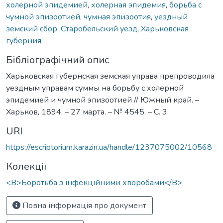
холерной эпидемией
,
холерная эпидемия
,
борьба с
чумной эпизоотией
,
чумная эпизоотия
,
уездный
земский сбор
,
Старобельский уезд
,
Харьковская
губерния
Бібліографічний опис
Харьковская губернская земская управа препроводила
уездным управам суммы на борьбу с холерной
эпидемией и чумной эпизоотией // Южный край. –
Харьков, 1894. – 27 марта. – № 4545. – С. 3.
URI
https://escriptorium.karazin.ua/handle/1237075002/10568
Колекції
<B>Боротьба з інфекційними хворобами</B>
Повна інформація про документ