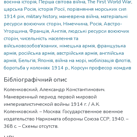
воєнна історія
,
Перша світова війна
,
The First World War
,
царська Росія
,
історія Росії
,
порівняння морських сил
1914 рік
,
military history
,
маневрена війна
,
матеріальні
ресурси воюючих сторін
,
Німеччина
,
Росія
,
Австро-
Угорщина
,
Франція
,
Англія
,
людські ресурси воюючих
сторін
,
чисельність населення та
військовозобов'язаних
,
німецька армія
,
французька
армія
,
російська армія
,
австрійськя армія
,
англійська
армія
,
Бельгія
,
Японія
,
війна на морі
,
мобілізація флотів
,
боротьба у колоніях 1914 р.
,
Корсун професор комдив
Бібліографічний опис
Коленковский, Александр Константинович.
Маневренный период первой мировой
империалистической войны 1914 г. / А.К.
Коленковский. – Москва: Государственное военное
издательство Наркомата обороны Союза ССР, 1940. –
368 с. – Схемы отсутств.