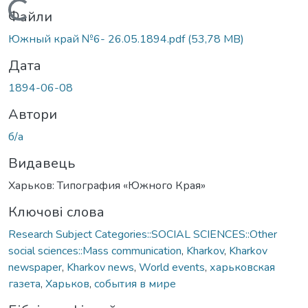
Вантажиться...
Файли
Южный край №6- 26.05.1894.pdf
(53,78 MB)
Дата
1894-06-08
Автори
б/а
Видавець
Харьков: Типография «Южного Края»
Ключові слова
Research Subject Categories::SOCIAL SCIENCES::Other
social sciences::Mass communication
,
Kharkov
,
Kharkov
newspaper
,
Kharkov news
,
World events
,
харьковская
газета
,
Харьков
,
события в мире