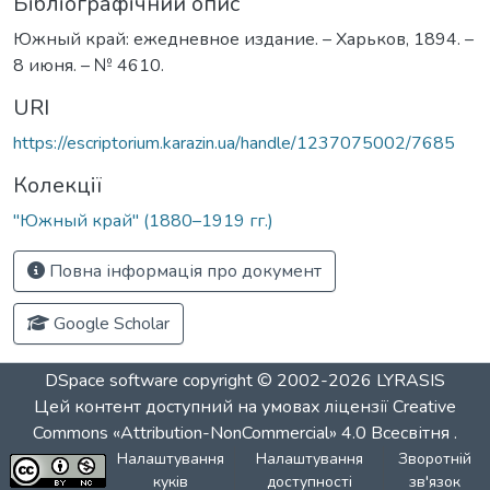
Бібліографічний опис
Южный край: ежедневное издание. – Харьков, 1894. –
8 июня. – № 4610.
URI
https://escriptorium.karazin.ua/handle/1237075002/7685
Колекції
"Южный край" (1880–1919 гг.)
Повна інформація про документ
Google Scholar
DSpace software
copyright © 2002-2026
LYRASIS
Цей контент доступний на умовах ліцензії
Creative
Commons «Attribution-NonCommercial» 4.0 Всесвітня
.
Налаштування
Налаштування
Зворотній
куків
доступності
зв'язок