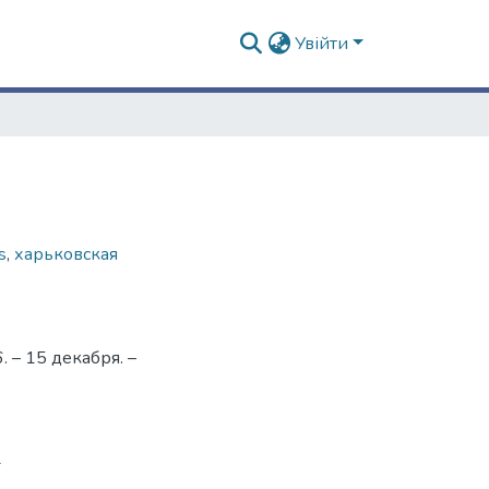
Увійти
s
,
харьковская
 – 15 декабря. –
4