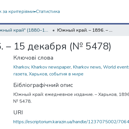
 за критеріями
Статистика
"Южный край" (1880–1919 гг.)
Южный край. – 1896. – 15 декабря (№ 5478)
. – 15 декабря (№ 5478)
Ключові слова
Kharkov
,
Kharkov newspaper
,
Kharkov news
,
World event
газета
,
Харьков
,
события в мире
Бібліографічний опис
Южный край: ежедневное издание. – Харьков, 1896.
№ 5478.
URI
https://escriptorium.karazin.ua/handle/1237075002/706