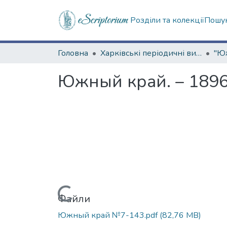
Розділи та колекції
Пошук
Головна
Харківські періодичні видання
Южный край. – 1896
Вантажиться...
Файли
Южный край №7-143.pdf
(82,76 MB)