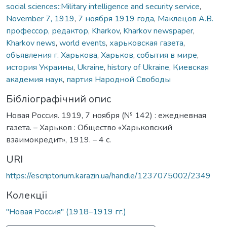
social sciences::Military intelligence and security service
,
November 7, 1919
,
7 ноября 1919 года
,
Маклецов А.В.
профессор, редактор
,
Kharkov
,
Kharkov newspaper
,
Kharkov news
,
world events
,
харьковская газета
,
объявления г. Харькова
,
Харьков
,
события в мире
,
история Украины
,
Ukraine
,
history of Ukraine
,
Киевская
академия наук
,
партия Народной Свободы
Бібліографічний опис
Новая Россия. 1919, 7 ноября (№ 142) : ежедневная
газета. – Харьков : Общество «Харьковский
взаимокредит», 1919. – 4 с.
URI
https://escriptorium.karazin.ua/handle/1237075002/2349
Колекції
"Новая Россия" (1918–1919 гг.)