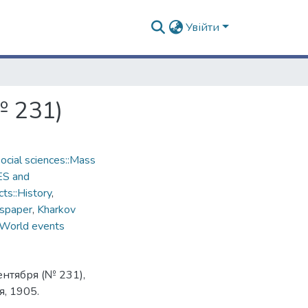
Увійти
№ 231)
cial sciences::Mass
ES and
ts::History
,
spaper
,
Kharkov
World events
ентября (№ 231),
, 1905.