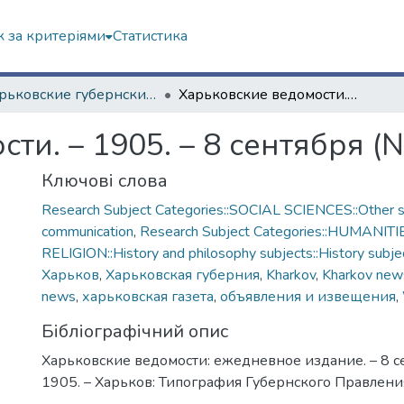
 за критеріями
Статистика
"Харьковские губернские ведомости" (1838–1915 гг.)
Харьковские ведомости. – 1905. – 8 сентября (№ 231)
ти. – 1905. – 8 сентября (
Ключові слова
Research Subject Categories::SOCIAL SCIENCES::Other so
communication
,
Research Subject Categories::HUMANITI
RELIGION::History and philosophy subjects::History subjec
Харьков
,
Харьковская губерния
,
Kharkov
,
Kharkov new
news
,
харьковская газета
,
объявления и извещения
,
Бібліографічний опис
Харьковские ведомости: ежедневное издание. – 8 с
1905. – Харьков: Типография Губернского Правления