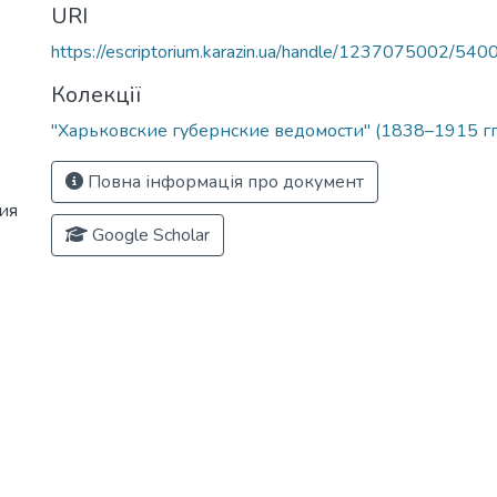
URI
https://escriptorium.karazin.ua/handle/1237075002/540
Колекції
"Харьковские губернские ведомости" (1838–1915 гг
Повна інформація про документ
ия
Google Scholar