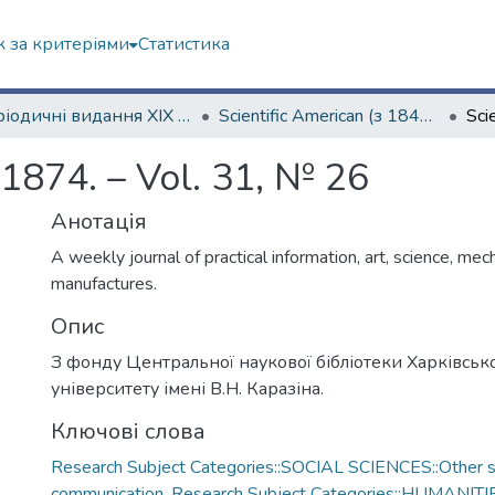
 за критеріями
Статистика
Періодичні видання ХІХ ст.
Scientific American (з 1845 р.)
 1874. – Vol. 31, № 26
Анотація
A weekly journal of practical information, art, science, mec
manufactures.
Опис
З фонду Центральної наукової бібліотеки Харківськ
університету імені В.Н. Каразіна.
Ключові слова
Research Subject Categories::SOCIAL SCIENCES::Other so
communication
,
Research Subject Categories::HUMANITI