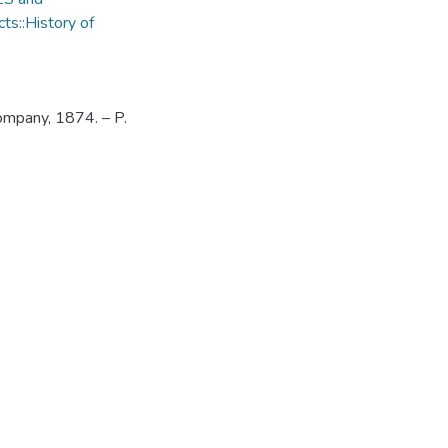
ts::History of
ompany, 1874. – P.
9