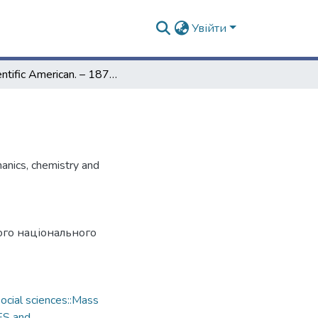
Увійти
Scientific American. – 1874. – Vol. 31, № 26
hanics, chemistry and
ого національного
cial sciences::Mass
ES and