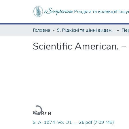
Розділи та колекції
Пошук
Головна
9. Рідкісні та цінні видання
Scientific American. –
Вантажиться...
Файли
S_A_1874_Vol_31___26.pdf
(7,09 MB)