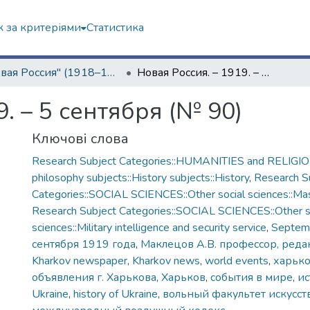
 за критеріями
Статистика
"Новая Россия" (1918–1919 гг.)
Новая Россия. – 1919. – 5 сентября (№ 90)
. – 5 сентября (№ 90)
Ключові слова
Research Subject Categories::HUMANITIES and RELIGION
philosophy subjects::History subjects::History
,
Research S
Categories::SOCIAL SCIENCES::Other social sciences::Ma
Research Subject Categories::SOCIAL SCIENCES::Other s
sciences::Military intelligence and security service
,
Septem
сентября 1919 года
,
Маклецов А.В. профессор, реда
Kharkov newspaper
,
Kharkov news
,
world events
,
харько
объявления г. Харькова
,
Харьков
,
события в мире
,
ис
Ukraine
,
history of Ukraine
,
вольный факультет искусст