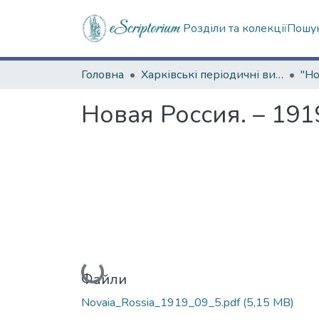
Розділи та колекції
Пошук
Головна
Харківські періодичні видання
Новая Россия. – 1919
Вантажиться...
Файли
Novaia_Rossia_1919_09_5.pdf
(5,15 MB)