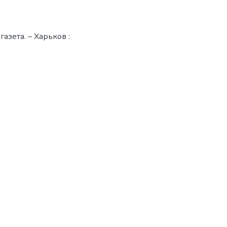
азета. – Харьков :
6