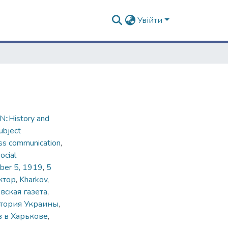
Увійти
::History and
ubject
ss communication
,
ocial
ber 5, 1919
,
5
ктор
,
Kharkov
,
вская газета
,
тория Украины
,
в в Харькове
,