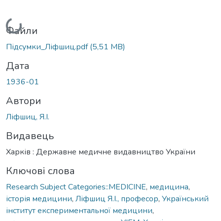
Вантажиться...
Файли
Підсумки_Ліфшиц.pdf
(5,51 MB)
Дата
1936-01
Автори
Ліфшиц, Я.І.
Видавець
Харків : Державне медичне видавництво України
Ключові слова
Research Subject Categories::MEDICINE
,
медицина
,
історія медицини
,
Ліфшиц Я.І., професор
,
Український
інститут експериментальної медицини
,