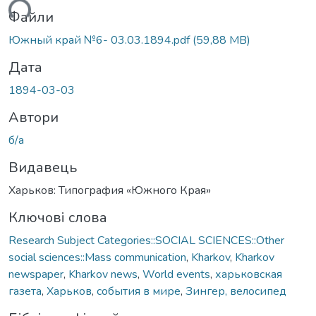
иться...
Файли
Южный край №6- 03.03.1894.pdf
(59,88 MB)
Дата
1894-03-03
Автори
б/а
Видавець
Харьков: Типография «Южного Края»
Ключові слова
Research Subject Categories::SOCIAL SCIENCES::Other
social sciences::Mass communication
,
Kharkov
,
Kharkov
newspaper
,
Kharkov news
,
World events
,
харьковская
газета
,
Харьков
,
события в мире
,
Зингер, велосипед