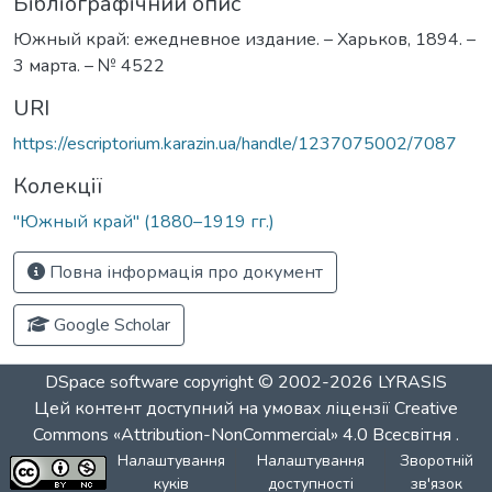
Бібліографічний опис
Южный край: ежедневное издание. – Харьков, 1894. –
3 марта. – № 4522
URI
https://escriptorium.karazin.ua/handle/1237075002/7087
Колекції
"Южный край" (1880–1919 гг.)
Повна інформація про документ
Google Scholar
DSpace software
copyright © 2002-2026
LYRASIS
Цей контент доступний на умовах ліцензії
Creative
Commons «Attribution-NonCommercial» 4.0 Всесвітня
.
Налаштування
Налаштування
Зворотній
куків
доступності
зв'язок