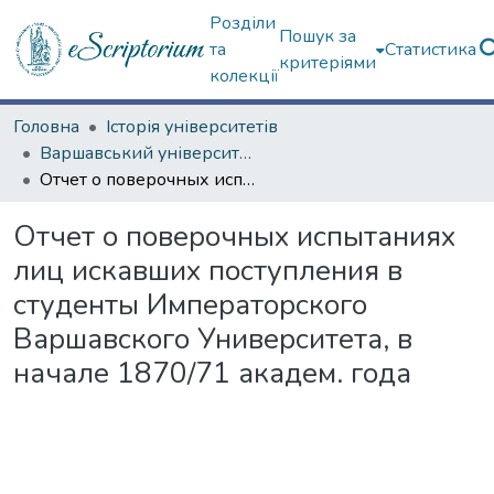
Розділи
Пошук за
та
Статистика
критеріями
колекції
Головна
Історія університетів
Варшавський університет (до 200-річчя)
Отчет о поверочных испытаниях лиц искавших поступления в студенты Императорского Варшавского Университета, в начале 1870/71 академ. года
Отчет о поверочных испытаниях
лиц искавших поступления в
студенты Императорского
Варшавского Университета, в
начале 1870/71 академ. года