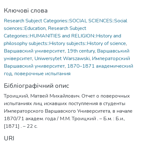
Ключові слова
Research Subject Categories::SOCIAL SCIENCES::Social
sciences::Education
,
Research Subject
Categories::HUMANITIES and RELIGION::History and
philosophy subjects::History subjects::History of science
,
Варшавский университет
,
19th century
,
Варшавський
університет
,
Uniwersytet Warszawski
,
Императорский
Варшавский университет
,
1870–1871 академический
год
,
поверочные испытания
Бібліографічний опис
Троицкий, Матвей Михайлович. Отчет о поверочных
испытаниях лиц искавших поступления в студенты
Императорского Варшавского Университета, в начале
1870/71 академ. года / М.М. Троицкий . – Б.м. : Б.и.,
[1871] . – 22 с.
URI