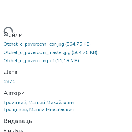
антажиться...
Файли
Otchet_o_poverochn_icon.jpg
(564,75 KB)
Otchet_o_poverochn_master.jpg
(564,75 KB)
Otchet_o_poverochn.pdf
(11,19 MB)
Дата
1871
Автори
Троицкий, Матвей Михайлович
Троїцький, Матвій Михайлович
Видавець
Б.м. : Б.и.