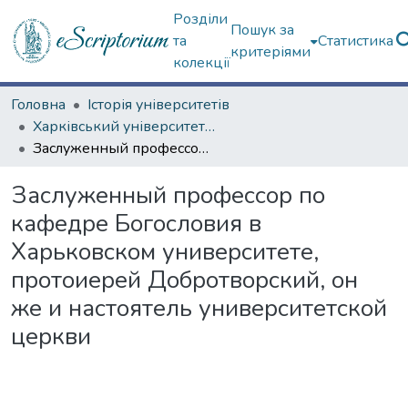
Розділи
Пошук за
та
Статистика
критеріями
колекції
Головна
Історія університетів
Харківський університет (сторінками періодичних видань)
Заслуженный профессор по кафедре Богословия в Харьковском университете, протоиерей Добротворский, он же и настоятель университетской церкви
Заслуженный профессор по
кафедре Богословия в
Харьковском университете,
протоиерей Добротворский, он
же и настоятель университетской
церкви