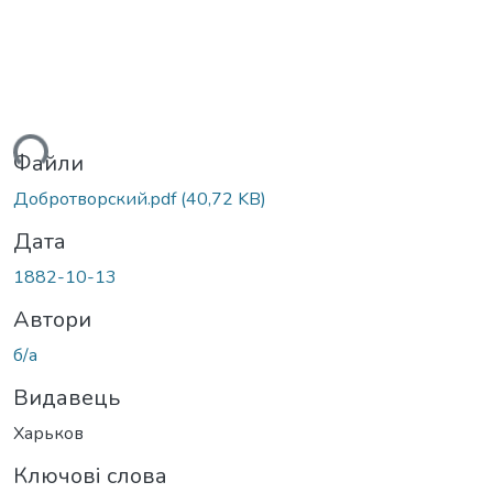
ться...
Файли
Добротворский.pdf
(40,72 KB)
Дата
1882-10-13
Автори
б/а
Видавець
Харьков
Ключові слова