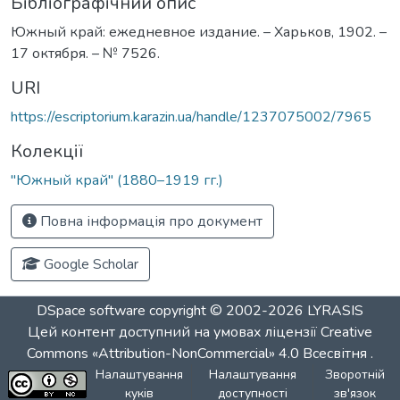
Бібліографічний опис
Южный край: ежедневное издание. – Харьков, 1902. –
17 октября. – № 7526.
URI
https://escriptorium.karazin.ua/handle/1237075002/7965
Колекції
"Южный край" (1880–1919 гг.)
Повна інформація про документ
Google Scholar
DSpace software
copyright © 2002-2026
LYRASIS
Цей контент доступний на умовах ліцензії
Creative
Commons «Attribution-NonCommercial» 4.0 Всесвітня
.
Налаштування
Налаштування
Зворотній
куків
доступності
зв'язок