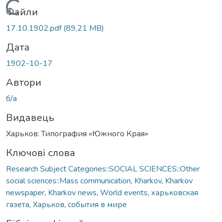
Вантажиться...
Файли
17.10.1902.pdf
(89,21 MB)
Дата
1902-10-17
Автори
б/а
Видавець
Харьков: Типография «Южного Края»
Ключові слова
Research Subject Categories::SOCIAL SCIENCES::Other
social sciences::Mass communication
,
Kharkov
,
Kharkov
newspaper
,
Kharkov news
,
World events
,
харьковская
газета
,
Харьков
,
события в мире