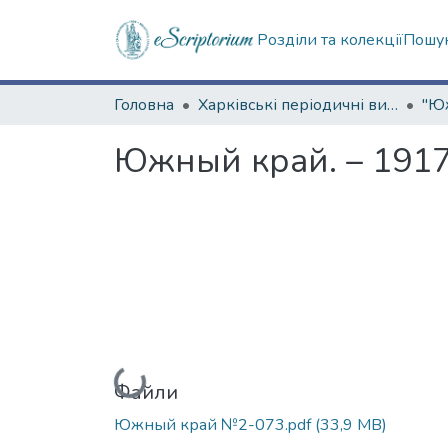
Розділи та колекції
Пошук
Головна
Харківські періодичні видання
Южный край. – 1917
Вантажиться...
Файли
Южный край №2-073.pdf
(33,9 MB)