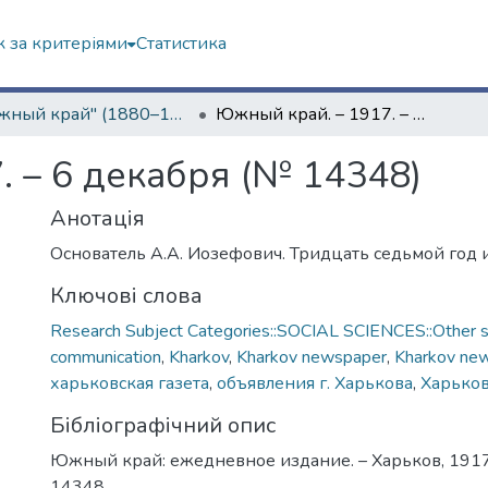
 за критеріями
Статистика
"Южный край" (1880–1919 гг.)
Южный край. – 1917. – 6 декабря (№ 14348)
. – 6 декабря (№ 14348)
Анотація
Основатель А.А. Иозефович. Тридцать седьмой год 
Ключові слова
Research Subject Categories::SOCIAL SCIENCES::Other so
communication
,
Kharkov
,
Kharkov newspaper
,
Kharkov ne
харьковская газета
,
объявления г. Харькова
,
Харько
Бібліографічний опис
Южный край: ежедневное издание. – Харьков, 1917.
14348.