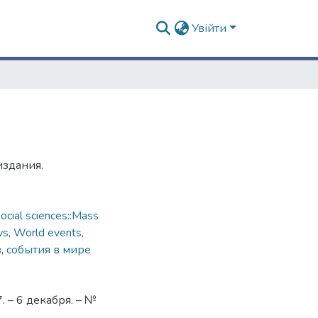
Увійти
издания.
cial sciences::Mass
ws
,
World events
,
в
,
события в мире
 – 6 декабря. – №