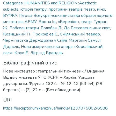
Categories::HUMANITIES and RELIGION::Aesthetic
subjects
,
історія театру
,
програми театрів
,
театр
,
кіно
,
ВУФКУ
,
Перша Всеукраїнська виставка образотворчого
мистецтва АРМУ
,
Врона Ів.
,
«Березіль», театр
,
Гудран
Ж.
,
Робсельтеатри
,
Болобан Л.
,
До Бетховенських свят
,
Козицький П.
,
Прокоф’єв С.
,
Смілянський, теакор
,
Чернігівська Держдрама у Смілі
,
Марголін Самуїл
,
Додієль
,
Нова американська опера «Королівський
паж»
,
Крук Е.
,
Зігрінд Брандль
Бібліографічний опис
Нове мистецтво : театральний тижневик / Видання
Відділу мистецтв УПО УСРР. – Харків: Урядова
друкарня ім. Фрунзе, 1927. – № 12–13 (53–54) (29
березня). – (2), 22 с. – (Без обкладинки).
URI
https://escriptorium.karazin.ua/handle/1237075002/8588