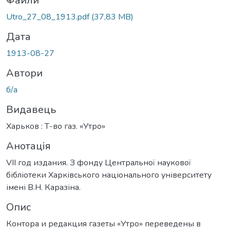
ться...
Файли
Utro_27_08_1913.pdf
(37,83 MB)
Дата
1913-08-27
Автори
б/а
Видавець
Харьков : Т-во газ. «Утро»
Анотація
VII год издания. З фонду Центральної наукової
бібліотеки Харківського національного університету
імені В.Н. Каразіна.
Опис
Контора и редакция газеты «Утро» переведены в