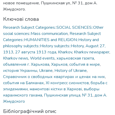
новое помещение, Пушкинская ул., № 31, дом А.
Жмудского.
Ключові слова
Research Subject Categories::SOCIAL SCIENCES::Other
social sciences::Mass communication
,
Research Subject
Categories::HUMANITIES and RELIGION::History and
philosophy subjects::History subjects::History
,
August 27,
1913
,
27 августа 1913 года
,
Kharkov
,
Kharkov newspaper
,
Kharkov news
,
World events
,
харьковская газета
,
объявления г. Харькова
,
Харьков
,
события в мире
,
история Украины
,
Ukraine
,
History of Ukraine
,
Справочник о свободных квартирах и ценах на них
,
события на Балканах
,
XI конгресс сионистов
,
борьба с
эпидемиями
,
мамонтові кістки в Харкові
,
выборы
караимского гахама
,
Пушкинская улица, № 31
,
дом А.
Жмудского
Бібліографічний опис