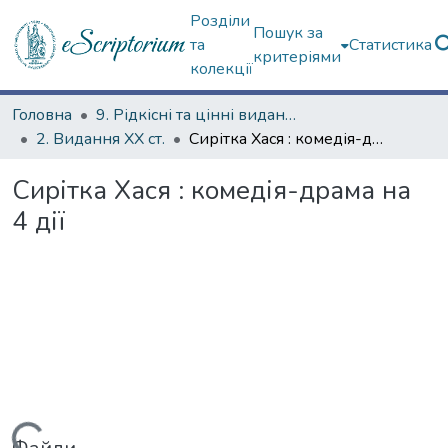
Розділи
Пошук за
та
Статистика
критеріями
колекції
Головна
9. Рідкісні та цінні видання
2. Видання ХХ ст.
Сирітка Хася : комедія-драма на 4 дії
Сирітка Хася : комедія-драма на
4 дії