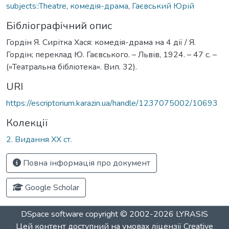
subjects::Theatre
,
комедія-драма
,
Гаєвський Юрій
Бібліографічний опис
Гордін Я. Сирітка Хася: комедія-драма на 4 дії / Я.
Гордін; переклад Ю. Гаєвського. – Львів, 1924. – 47 с. –
(«Театральна бібліотека». Вип. 32).
URI
https://escriptorium.karazin.ua/handle/1237075002/10693
Колекції
2. Видання ХХ ст.
Повна інформація про документ
Google Scholar
DSpace software
copyright © 2002-2026
LYRASIS
Цей контент доступний на умовах ліцензії
Creative