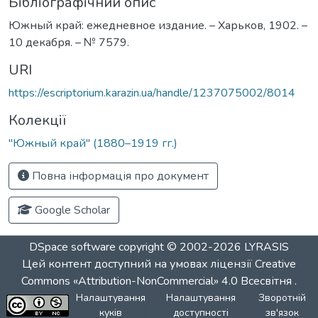
Бібліографічний опис
Южный край: ежедневное издание. – Харьков, 1902. –
10 декабря. – № 7579.
URI
https://escriptorium.karazin.ua/handle/1237075002/8014
Колекції
"Южный край" (1880–1919 гг.)
Повна інформація про документ
Google Scholar
DSpace software
copyright © 2002-2026
LYRASIS
Цей контент доступний на умовах ліцензії
Creative
Commons «Attribution-NonCommercial» 4.0 Всесвітня
.
Налаштування
Налаштування
Зворотній
куків
доступності
зв'язок