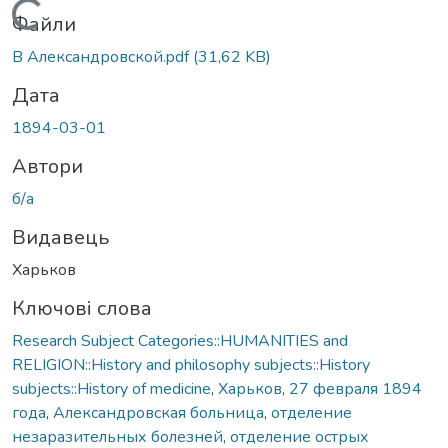
Вантажиться...
Файли
В Александровской.pdf
(31,62 KB)
Дата
1894-03-01
Автори
б/а
Видавець
Харьков
Ключові слова
Research Subject Categories::HUMANITIES and
RELIGION::History and philosophy subjects::History
subjects::History of medicine
,
Харьков
,
27 февраля 1894
года
,
Александровская больница
,
отделение
незаразительных болезней
,
отделение острых