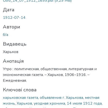
Utro_14_07_1912_1699.pdf
(9,29 MB)
Дата
1912-07-14
Автори
б/а
Видавець
Харьков
Анотація
Утро : политическая, общественная, литературная и
экономическая газета. – Харьков, 1906–1916. –
Ежедневная.
Ключові слова
харьковская газета
,
объявления г. Харькова
,
местная
жизнь
,
Харьков
,
уездная хроника
,
14 июля 1912 года
,