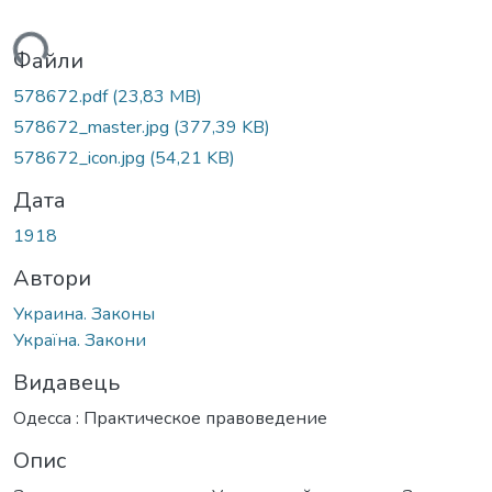
ться...
Файли
578672.pdf
(23,83 MB)
578672_master.jpg
(377,39 KB)
578672_icon.jpg
(54,21 KB)
Дата
1918
Автори
Украина. Законы
Україна. Закони
Видавець
Одесса : Практическое правоведение
Опис