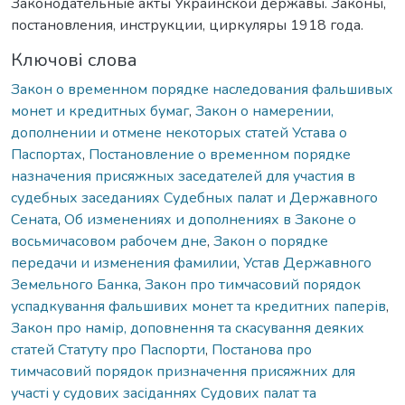
Законодательные акты Украинской державы. Законы,
постановления, инструкции, циркуляры 1918 года.
Ключові слова
Закон о временном порядке наследования фальшивых
монет и кредитных бумаг
,
Закон о намерении,
дополнении и отмене некоторых статей Устава о
Паспортах
,
Постановление о временном порядке
назначения присяжных заседателей для участия в
судебных заседаниях Судебных палат и Державного
Сената
,
Об изменениях и дополнениях в Законе о
восьмичасовом рабочем дне
,
Закон о порядке
передачи и изменения фамилии
,
Устав Державного
Земельного Банка
,
Закон про тимчасовий порядок
успадкування фальшивих монет та кредитних паперів
,
Закон про намір, доповнення та скасування деяких
статей Статуту про Паспорти
,
Постанова про
тимчасовий порядок призначення присяжних для
участі у судових засіданнях Судових палат та