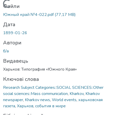
Вантажиться...
Файли
Южный край №4-022.pdf
(77,17 MB)
Дата
1899-01-26
Автори
б/а
Видавець
Харьков: Типография «Южного Края»
Ключові слова
Research Subject Categories::SOCIAL SCIENCES::Other
social sciences::Mass communication
,
Kharkov
,
Kharkov
newspaper
,
Kharkov news
,
World events
,
харьковская
газета
,
Харьков
,
события в мире