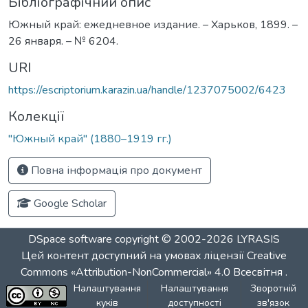
Бібліографічний опис
Южный край: ежедневное издание. – Харьков, 1899. –
26 января. – № 6204.
URI
https://escriptorium.karazin.ua/handle/1237075002/6423
Колекції
"Южный край" (1880–1919 гг.)
Повна інформація про документ
Google Scholar
DSpace software
copyright © 2002-2026
LYRASIS
Цей контент доступний на умовах ліцензії
Creative
Commons «Attribution-NonCommercial» 4.0 Всесвітня
.
Налаштування
Налаштування
Зворотній
куків
доступності
зв'язок