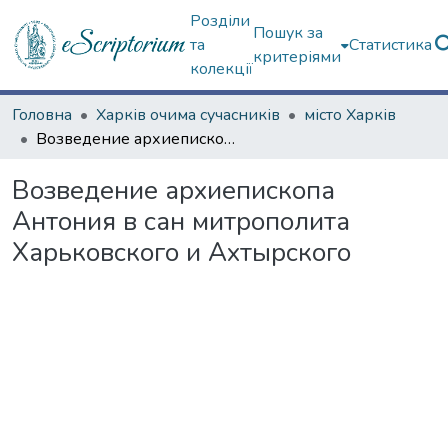
Розділи
Пошук за
та
Статистика
критеріями
колекції
Головна
Харків очима сучасників
місто Харків
Возведение архиепископа Антония в сан митрополита Харьковского и Ахтырского
Возведение архиепископа
Антония в сан митрополита
Харьковского и Ахтырского