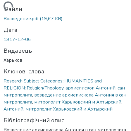
Вантажиться...
Файли
Возведение.pdf
(19,67 KB)
Дата
1917-12-06
Видавець
Харьков
Ключові слова
Research Subject Categories::HUMANITIES and
RELIGION::Religion/Theology
,
архиепископ Антоний
,
сан
митрополита
,
возведение архиепископа Антония в сан
митрополита
,
митрополит Харьковский и Ахтырский
,
Антоний, митрополит Харьковский и Ахтырский
Бібліографічний опис
Возведение архиепископа Антония в сан митрополита