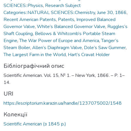
SCIENCES::Physics
,
Research Subject
Categories::NATURAL SCIENCES::Chemistry
,
June 30, 1866
,
Recent American Patents
,
Patents
,
Improved Balanced
Governor Valve
,
White’s Balanced Governor Valve
,
Ruggles’s
Shaft Coupling
,
Bellows & Whitcomb’s Portable Steam
Engine
,
The War Power of Europe and America
,
Tanger’s
Steam Boiler
,
Allen’s Diaphragm Valve
,
Dole’s Saw Gummer
,
The Largest Farm in the World
,
Hart’s Cravat Holder
Бібліографічний опис
Scientific American. Vol. 15, № 1. – New York, 1866. – P. 1–
14.
URI
https://escriptorium.karazin.ua/handle/1237075002/1548
Колекції
Scientific American (з 1845 р.)