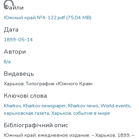
антажиться...
Файли
Южный край №4-122.pdf
(75,04 MB)
Дата
1899-05-14
Автори
б/а
Видавець
Харьков: Типография «Южного Края»
Ключові слова
Kharkov
,
Kharkov newspaper
,
Kharkov news
,
World events
,
харьковская газета
,
Харьков
,
события в мире
Бібліографічний опис
Южный край: ежедневное издание. – Харьков, 1899. –