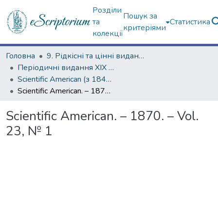
Розділи
Пошук за
та
Статистика
критеріями
колекції
Головна
9. Рідкісні та цінні видання
Періодичні видання ХІХ ст.
Scientific American (з 1845 р.)
Scientific American. – 1870. – Vol. 23, № 1
Scientific American. – 1870. – Vol.
23, № 1
ажиться...