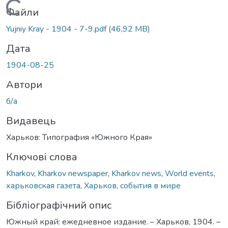
Вантажиться...
Файли
Yujniy Kray - 1904 - 7-9.pdf
(46,92 MB)
Дата
1904-08-25
Автори
б/а
Видавець
Харьков: Типография «Южного Края»
Ключові слова
Kharkov
,
Kharkov newspaper
,
Kharkov news
,
World events
,
харьковская газета
,
Харьков
,
события в мире
Бібліографічний опис
Южный край: ежедневное издание. – Харьков, 1904. –