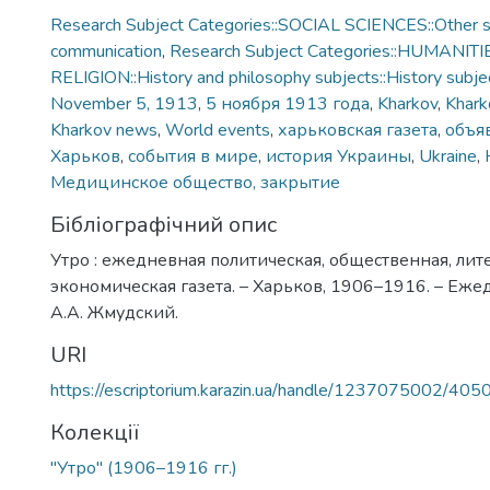
Research Subject Categories::SOCIAL SCIENCES::Other so
communication
,
Research Subject Categories::HUMANITI
RELIGION::History and philosophy subjects::History subjec
November 5, 1913
,
5 ноября 1913 года
,
Kharkov
,
Khark
Kharkov news
,
World events
,
харьковская газета
,
объяв
Харьков
,
события в мире
,
история Украины
,
Ukraine
,
Медицинское общество, закрытие
Бібліографічний опис
Утро : ежедневная политическая, общественная, лит
экономическая газета. – Харьков, 1906–1916. – Еже
А.А. Жмудский.
URI
https://escriptorium.karazin.ua/handle/1237075002/405
Колекції
"Утро" (1906–1916 гг.)