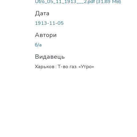
Utro_05_11_1913___2.pdf
(31,89 MB)
Дата
1913-11-05
Автори
б/а
Видавець
Харьков : Т-во газ. «Утро»