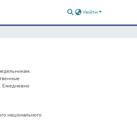
Увійти
онедельникам.
ственные
л. Ежедневно
ого національного