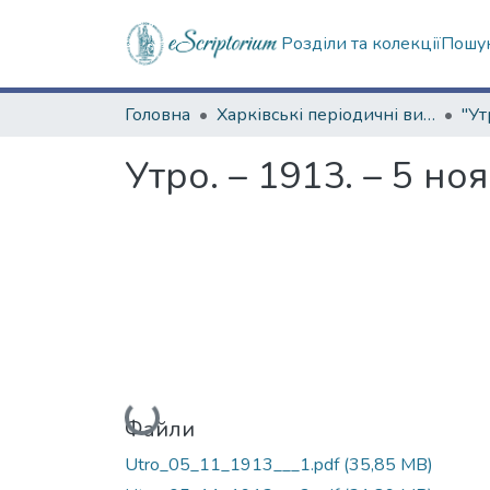
Розділи та колекції
Пошук
Головна
Харківські періодичні видання
"Ут
Утро. – 1913. – 5 но
Вантажиться...
Файли
Utro_05_11_1913___1.pdf
(35,85 MB)