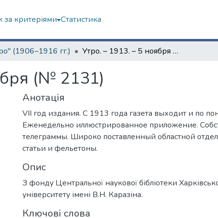
 за критеріями
Статистика
ро" (1906–1916 гг.)
Утро. – 1913. – 5 ноября (№ 2131)
ября (№ 2131)
Анотація
VII год издания. С 1913 года газета выходит и по п
Еженедельно иллюстрированное приложение. Соб
телеграммы. Широко поставленный областной отде
статьи и фельетоны.
Опис
З фонду Центральної наукової бібліотеки Харківськ
університету імені В.Н. Каразіна.
Ключові слова