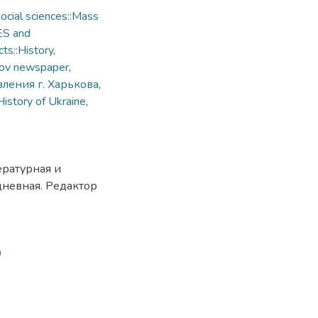
cial sciences::Mass
ES and
ts::History
,
ov newspaper
,
ления г. Харькова
,
History of Ukraine
,
ературная и
дневная. Редактор
0