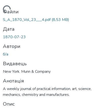
антажиться...
Файли
S_A_1870_Vol_23___4.pdf
(8,53 MB)
Дата
1870-07-23
Автори
б/а
Видавець
New York. Munn & Company
Анотація
A weekly journal of practical information, art, science,
mechanics, chemistry and manufactures.
Опис