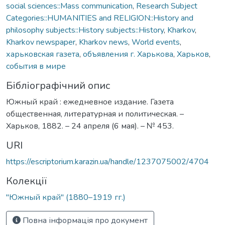
social sciences::Mass communication
,
Research Subject
Categories::HUMANITIES and RELIGION::History and
philosophy subjects::History subjects::History
,
Kharkov
,
Kharkov newspaper
,
Kharkov news
,
World events
,
харьковская газета
,
объявления г. Харькова
,
Харьков
,
события в мире
Бібліографічний опис
Южный край : ежедневное издание. Газета
общественная, литературная и политическая. –
Харьков, 1882. – 24 апреля (6 мая). – № 453.
URI
https://escriptorium.karazin.ua/handle/1237075002/4704
Колекції
"Южный край" (1880–1919 гг.)
Повна інформація про документ