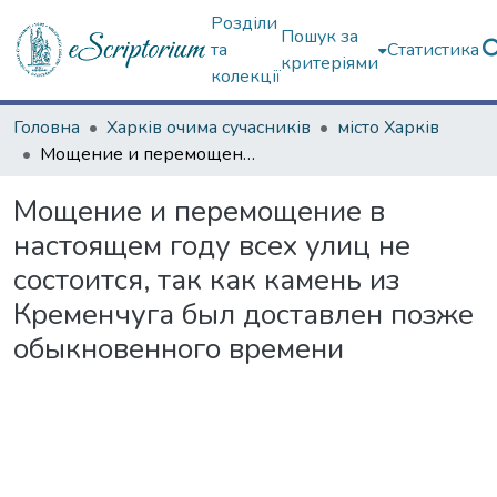
Розділи
Пошук за
та
Статистика
критеріями
колекції
Головна
Харків очима сучасників
місто Харків
Мощение и перемощение в настоящем году всех улиц не состоится, так как камень из Кременчуга был доставлен позже обыкновенного времени
Мощение и перемощение в
настоящем году всех улиц не
состоится, так как камень из
Кременчуга был доставлен позже
обыкновенного времени