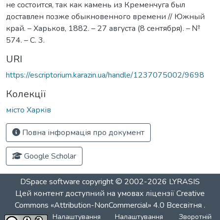
не состоится, так как камень из Кременчуга был
доставлен позже обыкновенного времени // Южный
край. – Харьков, 1882. – 27 августа (8 сентября). – №
574. – С. 3.
URI
https://escriptorium.karazin.ua/handle/1237075002/9698
Колекції
місто Харків
Повна інформація про документ
Google Scholar
DSpace software
copyright © 2002-2026
LYRASIS
Цей контент доступний на умовах ліцензії
Creative
Commons «Attribution-NonCommercial» 4.0 Всесвітня
.
Налаштування
Налаштування
Зворотній