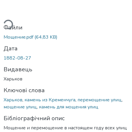
ься...
Файли
Мощение.pdf
(64,83 KB)
Дата
1882-08-27
Видавець
Харьков
Ключові слова
Харьков
,
камень из Кременчуга
,
перемощение улиц
,
мощение улиц
,
камень для мощения улиц
Бібліографічний опис
Мощение и перемощение в настоящем году всех улиц