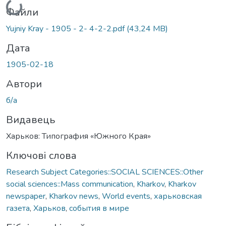
Файли
Yujniy Kray - 1905 - 2- 4-2-2.pdf
(43,24 MB)
Дата
1905-02-18
Автори
б/а
Видавець
Харьков: Типография «Южного Края»
Ключові слова
Research Subject Categories::SOCIAL SCIENCES::Other
social sciences::Mass communication
,
Kharkov
,
Kharkov
newspaper
,
Kharkov news
,
World events
,
харьковская
газета
,
Харьков
,
события в мире