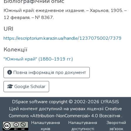
Бібліографічний опис
Южный край: ежедневное издание. – Харьков, 1905. –
12 февраля. – № 8367.
URI
https://escriptorium.karazin.ua/handle/1237075002/7379
Колекції
"Южный край" (1880–1919 гг.)
Повна інформація про документ
Google Scholar
DSpace software
copyright © 2002-2026
LYRASIS
Цей контент доступний на умовах ліцензії
Creative
Commons «Attribution-NonCommercial» 4.0 Всесвітня
.
Налаштування
Налаштування
Зворотній
куків
доступності
зв'язок