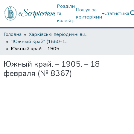
Розділи
Пошук за
та
Статистика
критеріями
колекції
Головна
Харківські періодичні видання
"Южный край" (1880–1919 гг.)
Южный край. – 1905. – 18 февраля (№ 8367)
Южный край. – 1905. – 18
февраля (№ 8367)
Вантажиться...