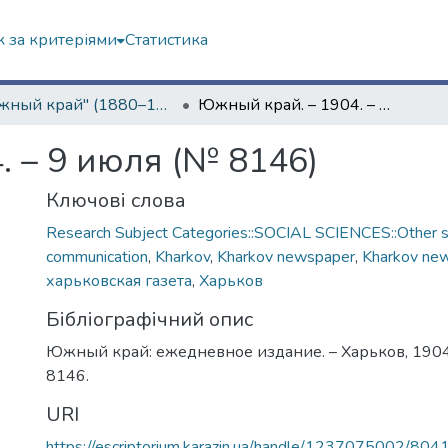
 за критеріями
Статистика
"Южный край" (1880–1919 гг.)
Южный край. – 1904. – 9 июля (№ 8146)
. – 9 июля (№ 8146)
Ключові слова
Research Subject Categories::SOCIAL SCIENCES::Other so
communication
,
Kharkov
,
Kharkov newspaper
,
Kharkov ne
харьковская газета
,
Харьков
Бібліографічний опис
Южный край: ежедневное издание. – Харьков, 1904.
8146.
URI
https://escriptorium.karazin.ua/handle/1237075002/804