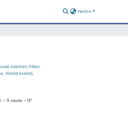
Увійти
cial sciences::Mass
ws
,
World events
,
 – 9 июля. – №
1