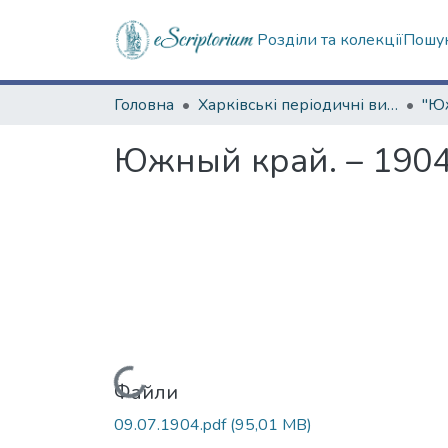
Розділи та колекції
Пошук
Головна
Харківські періодичні видання
Южный край. – 1904
Вантажиться...
Файли
09.07.1904.pdf
(95,01 MB)