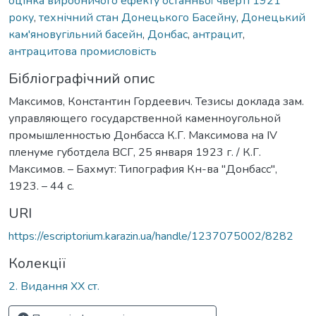
оцінка виробничого ефекту останньої чверті 1921
року
,
технічний стан Донецького Басейну
,
Донецький
кам'яновугільний басейн
,
Донбас
,
антрацит
,
антрацитова промисловість
Бібліографічний опис
Максимов, Константин Гордеевич. Тезисы доклада зам.
управляющего государственной каменноугольной
промышленностью Донбасса К.Г. Максимова на IV
пленуме губотдела ВСГ, 25 января 1923 г. / К.Г.
Максимов. – Бахмут: Типография Кн-ва "Донбасс",
1923. – 44 с.
URI
https://escriptorium.karazin.ua/handle/1237075002/8282
Колекції
2. Видання ХХ ст.