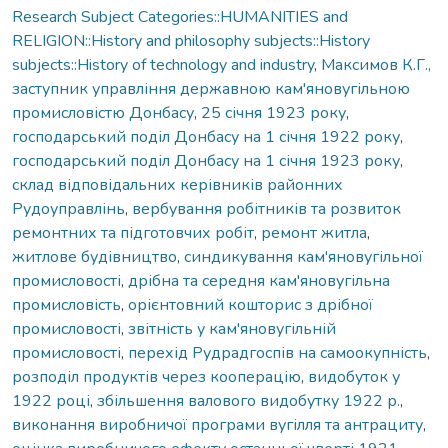
Research Subject Categories::HUMANITIES and
RELIGION::History and philosophy subjects::History
subjects::History of technology and industry
,
Максимов К.Г.,
заступник управління державною кам'яновугільною
промисловістю Донбасу
,
25 січня 1923 року
,
господарський поділ Донбасу на 1 січня 1922 року
,
господарський поділ Донбасу на 1 січня 1923 року
,
склад відповідальних керівників районних
Рудоуправлінь
,
вербування робітників та розвиток
ремонтних та підготовчих робіт
,
ремонт житла
,
житлове будівництво
,
синдикування кам'яновугільної
промисловості
,
дрібна та середня кам'яновугільна
промисловість
,
орієнтовний кошторис з дрібної
промисловості
,
звітність у кам'яновугільній
промисловості
,
перехід Рудрадгоспів на самоокупність
,
розподіл продуктів через кооперацію
,
видобуток у
1922 році
,
збільшення валового видобутку 1922 р.
,
виконання виробничої програми вугілля та антрациту
,