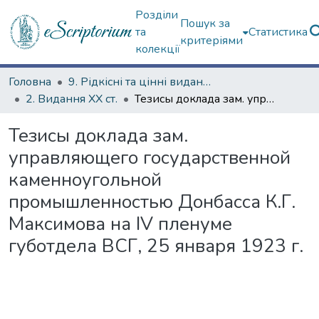
Розділи
Пошук за
та
Статистика
критеріями
колекції
Головна
9. Рідкісні та цінні видання
2. Видання ХХ ст.
Тезисы доклада зам. управляющего государственной каменноугольной промышленностью Донбасса К.Г. Максимова на IV пленуме губотдела ВСГ, 25 января 1923 г.
Тезисы доклада зам.
управляющего государственной
каменноугольной
промышленностью Донбасса К.Г.
Максимова на IV пленуме
губотдела ВСГ, 25 января 1923 г.