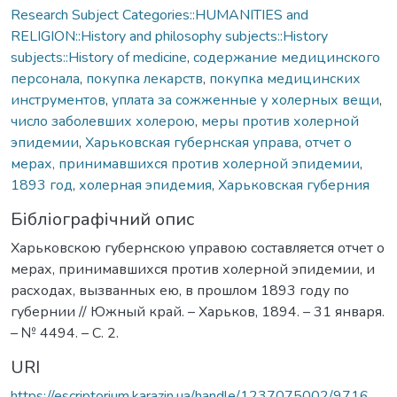
Research Subject Categories::HUMANITIES and
RELIGION::History and philosophy subjects::History
subjects::History of medicine
,
содержание медицинского
персонала
,
покупка лекарств
,
покупка медицинских
инструментов
,
уплата за сожженные у холерных вещи
,
число заболевших холерою
,
меры против холерной
эпидемии
,
Харьковская губернская управа
,
отчет о
мерах, принимавшихся против холерной эпидемии
,
1893 год
,
холерная эпидемия
,
Харьковская губерния
Бібліографічний опис
Харьковскою губернскою управою составляется отчет о
мерах, принимавшихся против холерной эпидемии, и
расходах, вызванных ею, в прошлом 1893 году по
губернии // Южный край. – Харьков, 1894. – 31 января.
– № 4494. – С. 2.
URI
https://escriptorium.karazin.ua/handle/1237075002/9716