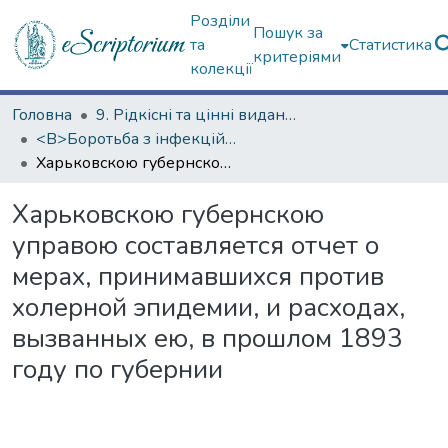
Розділи
Пошук за
та
Статистика
критеріями
колекції
Головна
9. Рідкісні та цінні видання
<B>Боротьба з інфекційними хворобами</B>
Харьковскою губернскою управою составляется отчет о мерах, принимавшихся против холерной эпидемии, и расходах, вызванных ею, в прошлом 1893 году по губернии
Харьковскою губернскою
управою составляется отчет о
мерах, принимавшихся против
холерной эпидемии, и расходах,
вызванных ею, в прошлом 1893
году по губернии