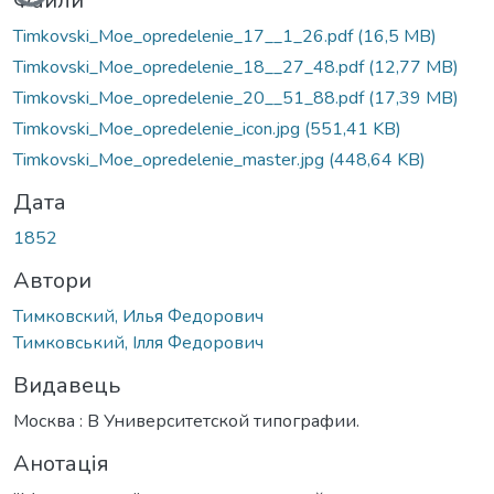
Вантажиться...
Файли
Timkovski_Moe_opredelenie_17__1_26.pdf
(16,5 MB)
Timkovski_Moe_opredelenie_18__27_48.pdf
(12,77 MB)
Timkovski_Moe_opredelenie_20__51_88.pdf
(17,39 MB)
Timkovski_Moe_opredelenie_icon.jpg
(551,41 KB)
Timkovski_Moe_opredelenie_master.jpg
(448,64 KB)
Дата
1852
Автори
Тимковский, Илья Федорович
Тимковський, Ілля Федорович
Видавець
Москва : В Университетской типографии.
Анотація