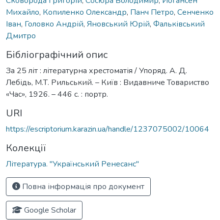
Сковорода Григорій
,
Сосюра Володимир
,
Йогансен
Михайло
,
Копиленко Олександр
,
Панч Петро
,
Сенченко
Іван
,
Головко Андрій
,
Яновський Юрій
,
Фальківський
Дмитро
Бібліографічний опис
За 25 літ : літературна хрестоматія / Упоряд. А. Д.
Лебідь, М.Т. Рильський. – Київ : Видавниче Товариство
«Час», 1926. – 446 с. : портр.
URI
https://escriptorium.karazin.ua/handle/1237075002/10064
Колекції
Література. "Український Ренесанс"
Повна інформація про документ
Google Scholar