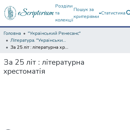
Розділи
Пошук за
та
Статистика
критеріями
колекції
Головна
"Український Ренесанс"
Література. "Український Ренесанс"
За 25 літ : літературна хрестоматія
За 25 літ : літературна
хрестоматія