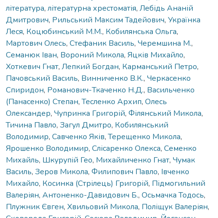
література
,
літературна хрестоматія
,
Лебідь Ананій
Дмитрович
,
Рильський Максим Тадейович
,
Українка
Леся
,
Коцюбинський М.М.
,
Кобилянська Ольга
,
Мартович Олесь
,
Стефаник Василь
,
Черемшина М.
,
Семанюк Іван
,
Вороний Микола
,
Яцків Михайло
,
Хоткевич Гнат
,
Лепкий Богдан
,
Карманський Петро
,
Пачовський Василь
,
Винниченко В.К.
,
Черкасенко
Спиридон
,
Романович-Ткаченко Н.Д.
,
Васильченко
(Панасенко) Степан
,
Тесленко Архип
,
Олесь
Олександер
,
Чупринка Григорій
,
Філянський Микола
,
Тичина Павло
,
Загул Дмитро
,
Кобилянський
Володимир
,
Савченко Яків
,
Терещенко Микола
,
Ярошенко Володимир
,
Слісаренко Олекса
,
Семенко
Михайль
,
Шкурупій Гео
,
Михайличенко Гнат
,
Чумак
Василь
,
Зеров Микола
,
Филипович Павло
,
Івченко
Михайло
,
Косинка (Стрілець) Григорій
,
Підмогильний
Валеріян
,
Антоненко-Давидович Б.
,
Осьмачка Тодось
,
Плужник Євген
,
Хвильовий Микола
,
Поліщук Валеріян
,