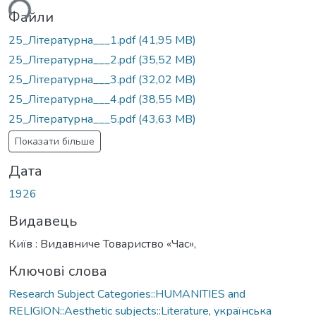
ься...
Файли
25_Літературна___1.pdf
(41,95 MB)
25_Літературна___2.pdf
(35,52 MB)
25_Літературна___3.pdf
(32,02 MB)
25_Літературна___4.pdf
(38,55 MB)
25_Літературна___5.pdf
(43,63 MB)
Показати більше
Дата
1926
Видавець
Київ : Видавниче Товариство «Час»,
Ключові слова
Research Subject Categories::HUMANITIES and
RELIGION::Aesthetic subjects::Literature
,
українська