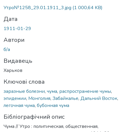
Вантажиться...
Утро№1258_29.01.1911_3.jpg
(1 000,64 KB)
Дата
1911-01-29
Автори
б/а
Видавець
Харьков
Ключові слова
заразные болезни
,
чума
,
распространение чумы
,
эпидемии
,
Монголия
,
Забайкалье
,
Дальний Восток
,
легочная чума
,
бубонная чума
Бібліографічний опис
Чума // Утро : политическая, общественная,