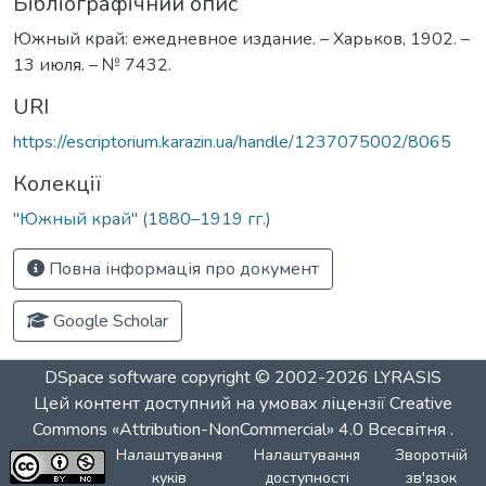
Бібліографічний опис
Южный край: ежедневное издание. – Харьков, 1902. –
13 июля. – № 7432.
URI
https://escriptorium.karazin.ua/handle/1237075002/8065
Колекції
"Южный край" (1880–1919 гг.)
Повна інформація про документ
Google Scholar
DSpace software
copyright © 2002-2026
LYRASIS
Цей контент доступний на умовах ліцензії
Creative
Commons «Attribution-NonCommercial» 4.0 Всесвітня
.
Налаштування
Налаштування
Зворотній
куків
доступності
зв'язок